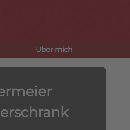
Über mich
ermeier
derschrank