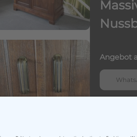
Massi
Nuss
Angebot a
Whats
Thre