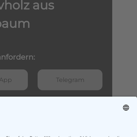
vholz aus
baum
nfordern:
App
Telegram
ema
E-Mail